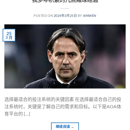
POSTED ON
2024年3月25日
BY
XINWEN
25
3 月
选择最适合的投注系统的关键因素 在选择最适合自己的投
注系统时，关键是了解自己的需求和目标。以下是AOA体
育平台的 […]
继续阅读
→