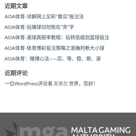
近期文章
AOA体育-详解网上足彩“傻瓜”投注法
AOA体育-玩赌球切勿败在“贪”字
AOA体育-滚球高赔率教程：玩转低级别篮球投注
AOA体育-体育博彩投注策略之准确判断大小球
AOA体育：赌博心法——忍、等、稳、狠、滚
近期评论
一位WordPress评论者
发表在
世界，您好！